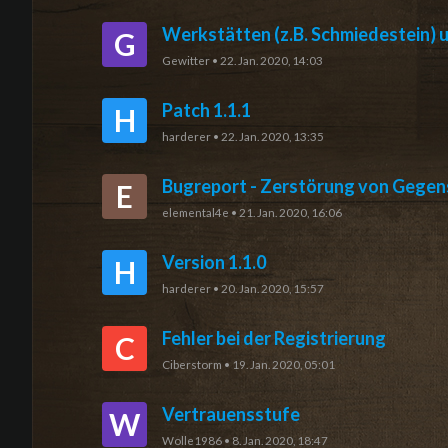
Werkstätten (z.B. Schmiedestein)
G
Gewitter
•
22. Jan. 2020, 14:03
Patch 1.1.1
H
harderer
•
22. Jan. 2020, 13:35
Bugreport - Zerstörung von Gegens
E
elemental4e
•
21. Jan. 2020, 16:06
Version 1.1.0
H
harderer
•
20. Jan. 2020, 15:57
Fehler bei der Registrierung
C
Ciberstorm
•
19. Jan. 2020, 05:01
Vertrauensstufe
W
Wolle1986
•
8. Jan. 2020, 18:47