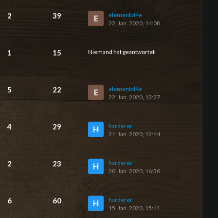
2
39
elemental4e
E
22. Jan. 2020, 14:08
1
15
Niemand hat geantwortet
5
22
elemental4e
E
22. Jan. 2020, 13:27
4
29
harderer
H
21. Jan. 2020, 12:44
2
23
harderer
H
20. Jan. 2020, 16:30
6
60
harderer
H
15. Jan. 2020, 15:41