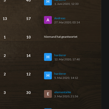
3
40
H
1. Juni 2020, 12:33
13
57
Andreas
A
27. Mai 2020, 03:14
1
10
Niemand hat geantwortet
2
14
harderer
H
12. Mai 2020, 17:40
2
12
harderer
H
5. Mai 2020, 14:12
3
30
elemental4e
E
3. Mai 2020, 21:36