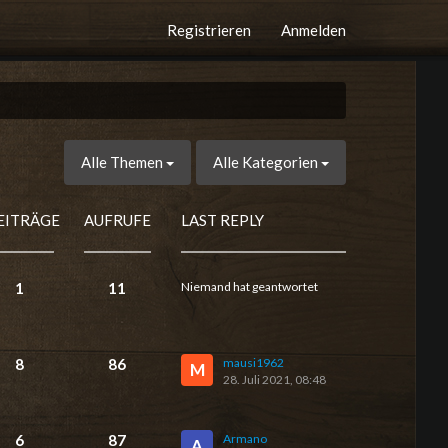
Registrieren
Anmelden
Alle Themen
Alle Kategorien
EITRÄGE
AUFRUFE
LAST REPLY
1
11
Niemand hat geantwortet
8
86
mausi1962
M
28. Juli 2021, 08:48
6
87
Armano
A