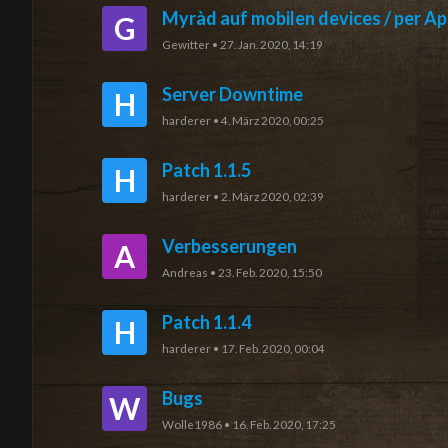
Myràd auf mobilen devices / per A
G
Gewitter
•
27. Jan. 2020, 14:19
Server Downtime
H
harderer
•
4. März 2020, 00:25
Patch 1.1.5
H
harderer
•
2. März 2020, 02:39
Verbesserungen
A
Andreas
•
23. Feb. 2020, 15:50
Patch 1.1.4
H
harderer
•
17. Feb. 2020, 00:04
Bugs
W
Wolle1986
•
16. Feb. 2020, 17:25