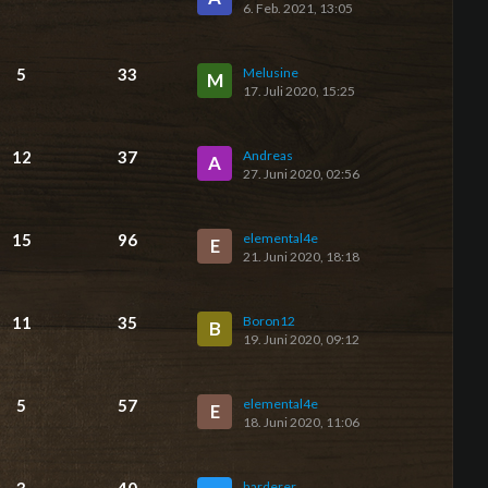
6. Feb. 2021, 13:05
5
33
Melusine
M
17. Juli 2020, 15:25
12
37
Andreas
A
27. Juni 2020, 02:56
15
96
elemental4e
E
21. Juni 2020, 18:18
11
35
Boron12
B
19. Juni 2020, 09:12
5
57
elemental4e
E
18. Juni 2020, 11:06
harderer