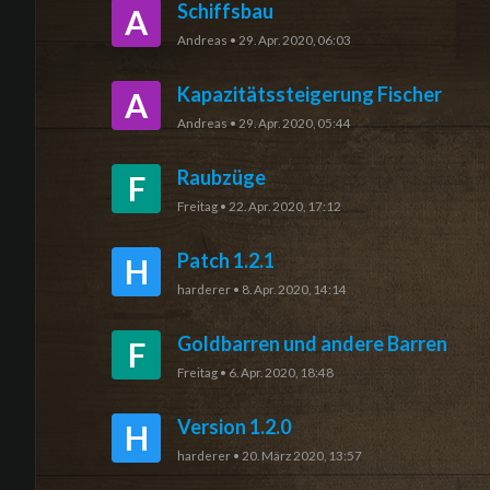
Schiffsbau
A
Andreas
•
29. Apr. 2020, 06:03
Kapazitätssteigerung Fischer
A
Andreas
•
29. Apr. 2020, 05:44
Raubzüge
F
Freitag
•
22. Apr. 2020, 17:12
Patch 1.2.1
H
harderer
•
8. Apr. 2020, 14:14
Goldbarren und andere Barren
F
Freitag
•
6. Apr. 2020, 18:48
Version 1.2.0
H
harderer
•
20. März 2020, 13:57