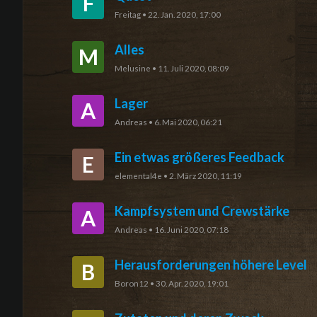
F
Freitag
•
22. Jan. 2020, 17:00
Alles
M
Melusine
•
11. Juli 2020, 08:09
Lager
A
Andreas
•
6. Mai 2020, 06:21
Ein etwas größeres Feedback
E
elemental4e
•
2. März 2020, 11:19
Kampfsystem und Crewstärke
A
Andreas
•
16. Juni 2020, 07:18
Herausforderungen höhere Level
B
Boron12
•
30. Apr. 2020, 19:01