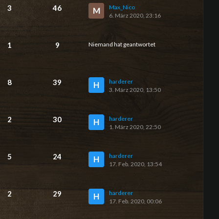
3
46
Max_Nico
M
6. März 2020, 23:16
1
9
Niemand hat geantwortet
8
39
harderer
H
3. März 2020, 13:50
2
30
harderer
H
1. März 2020, 22:50
5
24
harderer
H
17. Feb. 2020, 13:54
2
29
harderer
H
17. Feb. 2020, 00:06