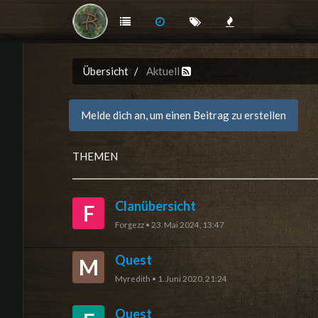
Übersicht
Aktuell
Melde dich an, um einen Beitrag zu erstellen
THEMEN
Clanübersicht
F
Forgezz
•
23. Mai 2024, 13:47
Quest
M
Myredith
•
1. Juni 2020, 21:24
Quest