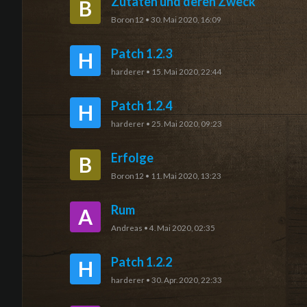
Zutaten und deren Zweck
B
Boron12
•
30. Mai 2020, 16:09
Patch 1.2.3
H
harderer
•
15. Mai 2020, 22:44
Patch 1.2.4
H
harderer
•
25. Mai 2020, 09:23
Erfolge
B
Boron12
•
11. Mai 2020, 13:23
Rum
A
Andreas
•
4. Mai 2020, 02:35
Patch 1.2.2
H
harderer
•
30. Apr. 2020, 22:33